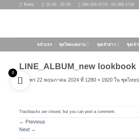
ข้าม
ติดต่อ
10.00 - 20.00
086-325-5779 , 02-398-5739
ไป
ยัง
เนื้อหา
หน้าแรก
ชุดไทยแต่งงาน
ชุดเจ้าสาว
ชุดเจ้า
LINE_ALBUM_new lookbook 
0
เผยแพร่
22 พฤษภาคม 2024
ที่
1280 × 1920
ใน
ชุดไทยป
Trackbacks are closed, but you can
post a comment
.
←
Previous
Next
→