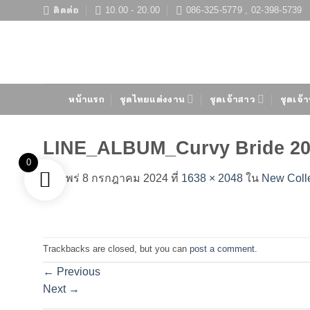
ข้าม
ติดต่อ
10.00 - 20.00
086-325-5779 , 02-398-5739
ไป
ยัง
เนื้อหา
หน้าแรก
ชุดไทยแต่งงาน
ชุดเจ้าสาว
ชุดเจ้า
LINE_ALBUM_Curvy Bride 20
0
เผยแพร่
8 กรกฎาคม 2024
ที่
1638 × 2048
ใน
New Colle
Trackbacks are closed, but you can
post a comment
.
←
Previous
Next
→