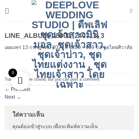
ข้าม
ไป
ยัง
เนื้อหา
LINE_ALBUM_25000_240713_3
เผยแพร่
13 กรกฎาคม 2024
ที่
1280 × 869
ใน
ชุดไทยศิวาลัย
0
Trackbacks are closed, but you can
post a comment
.
←
Previous
Next
→
ใส่ความเห็น
คุณต้อง
เข้าสู่ระบบ
เพื่อจะพิมพ์ความเห็น