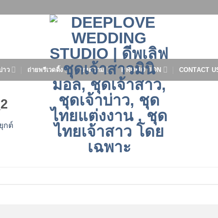
บ่าว
ถ่ายพรีเวดดิ้ง
บทความ
PROMOTION
CONTACT U
2
ุกต์