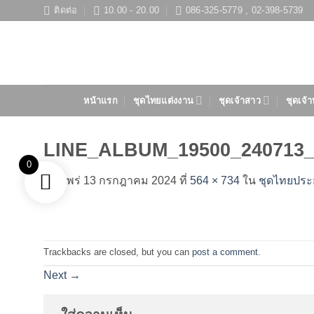
ข้าม
ติดต่อ
10.00 - 20.00
086-325-5779 , 02-398-5739
ไป
ยัง
เนื้อหา
หน้าแรก
ชุดไทยแต่งงาน
ชุดเจ้าสาว
ชุดเจ้า
LINE_ALBUM_19500_240713_
0
เผยแพร่
13 กรกฎาคม 2024
ที่
564 × 734
ใน
ชุดไทยประย
Trackbacks are closed, but you can
post a comment
.
Next
→