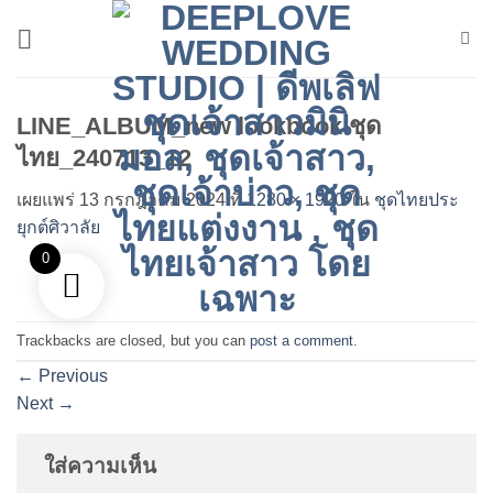
ข้าม
ไป
ยัง
เนื้อหา
LINE_ALBUM_new lookbook ชุด
ไทย_240713_12
เผยแพร่
13 กรกฎาคม 2024
ที่
1280 × 1920
ใน
ชุดไทยประ
ยุกต์ศิวาลัย
0
Trackbacks are closed, but you can
post a comment
.
←
Previous
Next
→
ใส่ความเห็น