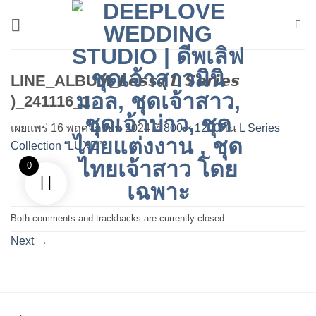
ข้าม
ไป
ยัง
เนื้อหา
LINE_ALBUM_𝙇𝙚𝙨𝙨 ( 𝙇 𝙎𝙚𝙧𝙞𝙚𝙨
)_241116_1
เผยแพร่
16 พฤศจิกายน 2024
ที่
800 × 1200
ใน
L Series
Collection “LUXE”
0
Both comments and trackbacks are currently closed.
Next
→