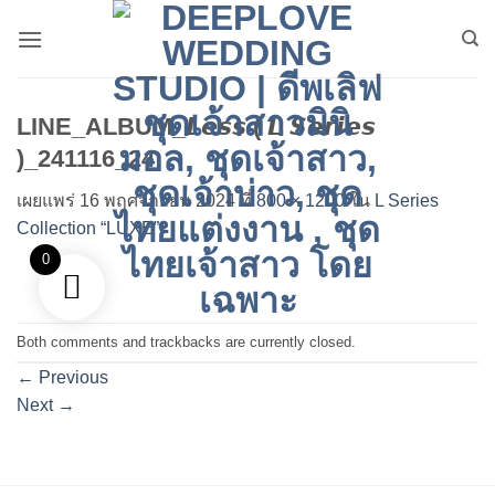
ข้าม
ไป
ยัง
เนื้อหา
LINE_ALBUM_𝙇𝙚𝙨𝙨 ( 𝙇 𝙎𝙚𝙧𝙞𝙚𝙨
)_241116_24
เผยแพร่
16 พฤศจิกายน 2024
ที่
800 × 1200
ใน
L Series
Collection “LUXE”
0
Both comments and trackbacks are currently closed.
←
Previous
Next
→