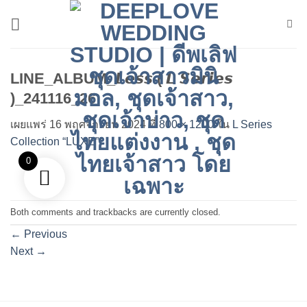
ข้าม
ไป
ยัง
เนื้อหา
LINE_ALBUM_𝙇𝙚𝙨𝙨 ( 𝙇 𝙎𝙚𝙧𝙞𝙚𝙨
)_241116_26
เผยแพร่
16 พฤศจิกายน 2024
ที่
800 × 1200
ใน
L Series
Collection “LUXE”
0
Both comments and trackbacks are currently closed.
←
Previous
Next
→