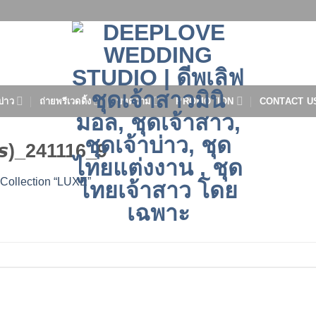
บ่าว
ถ่ายพรีเวดดิ้ง
บทความ
PROMOTION
CONTACT U
𝙨)_241116_9
 Collection “LUXE”