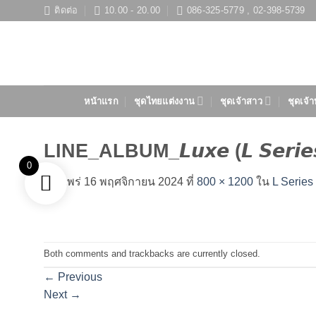
ข้าม
ติดต่อ
10.00 - 20.00
086-325-5779 , 02-398-5739
ไป
ยัง
เนื้อหา
หน้าแรก
ชุดไทยแต่งงาน
ชุดเจ้าสาว
ชุดเจ้า
LINE_ALBUM_𝙇𝙪𝙭𝙚 (𝙇 𝙎𝙚𝙧𝙞
0
เผยแพร่
16 พฤศจิกายน 2024
ที่
800 × 1200
ใน
L Series
Both comments and trackbacks are currently closed.
←
Previous
Next
→