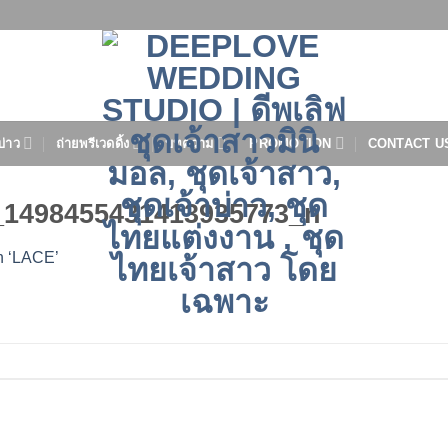
บ่าว
ถ่ายพรีเวดดิ้ง
บทความ
PROMOTION
CONTACT U
_1498455431413935773_n
n ‘LACE’