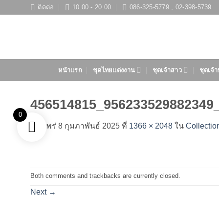
ข้าม
ติดต่อ
10.00 - 20.00
086-325-5779 , 02-398-5739
ไป
ยัง
เนื้อหา
หน้าแรก
ชุดไทยแต่งงาน
ชุดเจ้าสาว
ชุดเจ้า
456514815_956233529882349
0
เผยแพร่
8 กุมภาพันธ์ 2025
ที่
1366 × 2048
ใน
Collectio
Both comments and trackbacks are currently closed.
Next
→