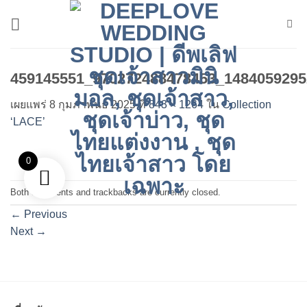
ข้าม
ไป
ยัง
เนื้อหา
459145551_970272488478453_1484059295
เผยแพร่
8 กุมภาพันธ์ 2025
ที่
843 × 1264
ใน
Collection
‘LACE’
0
Both comments and trackbacks are currently closed.
←
Previous
Next
→