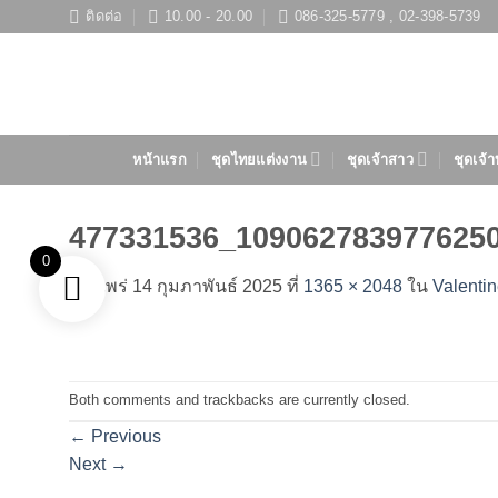
ข้าม
ติดต่อ
10.00 - 20.00
086-325-5779 , 02-398-5739
ไป
ยัง
เนื้อหา
หน้าแรก
ชุดไทยแต่งงาน
ชุดเจ้าสาว
ชุดเจ้า
477331536_109062783977625
0
เผยแพร่
14 กุมภาพันธ์ 2025
ที่
1365 × 2048
ใน
Valenti
Both comments and trackbacks are currently closed.
←
Previous
Next
→