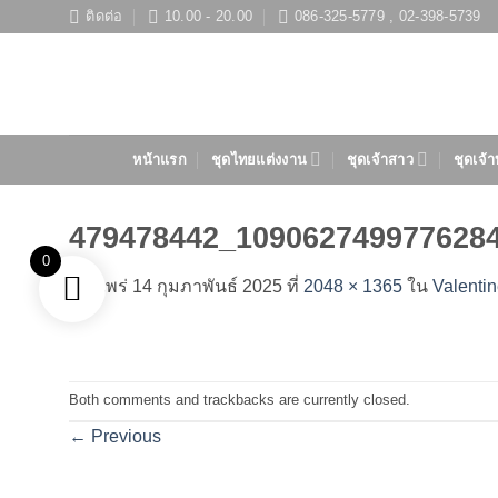
ข้าม
ติดต่อ
10.00 - 20.00
086-325-5779 , 02-398-5739
ไป
ยัง
เนื้อหา
หน้าแรก
ชุดไทยแต่งงาน
ชุดเจ้าสาว
ชุดเจ้า
479478442_109062749977628
0
เผยแพร่
14 กุมภาพันธ์ 2025
ที่
2048 × 1365
ใน
Valenti
Both comments and trackbacks are currently closed.
←
Previous