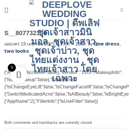
ข้าม
ไป
ยัง
เนื้อหา
S__8077321_0
เผยแพร่
19 เมษายน 2025
ที่
1707 × 2560
ใน
𝗢𝗻𝗲 𝗱𝗿𝗲𝘀𝘀,
𝘁𝘄𝗼 𝗹𝗼𝗼𝗸𝘀
0
{“ARInfo”:{“IsUseAR”:false},”Version”:”1.0.0″,”MakeupInfo”:
{“IsUseMakeup”:false},”FaceliftInfo”:
{“IsChangeEyeLift”:false,”IsChangeFacelift”:false,”IsChange
{“SwitchMedicatedAcne”:false,”IsAIBeauty”:false,”IsBrightEyes
{“AppName”:2},”FilterInfo”:{“IsUseFilter”:false}}
Both comments and trackbacks are currently closed.