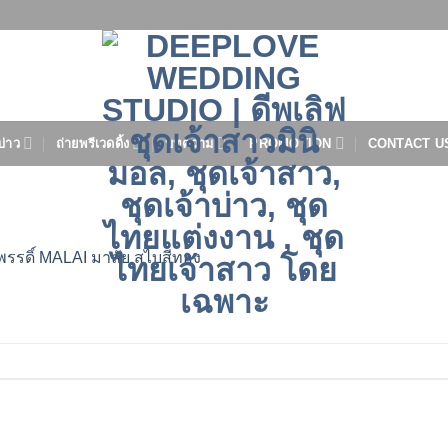
บ่าว
ถ่ายพรีเวดดิ้ง
บทความ
PROMOTION
CONTACT U
พรรดิ์ MALAI มาลัย สไบสีทอง