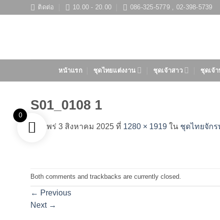
ข้าม
ติดต่อ
10.00 - 20.00
086-325-5779 , 02-398-5739
ไป
ยัง
เนื้อหา
หน้าแรก
ชุดไทยแต่งงาน
ชุดเจ้าสาว
ชุดเจ้า
S01_0108 1
0
เผยแพร่
3 สิงหาคม 2025
ที่
1280 × 1919
ใน
ชุดไทยจักร
Both comments and trackbacks are currently closed.
←
Previous
Next
→