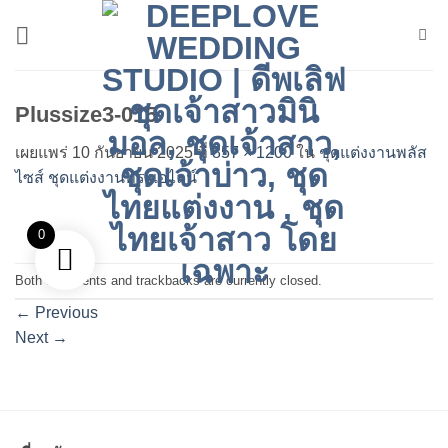
ข้าม
ไป
ยัง
เนื้อหา
Plussize3-015
เผยแพร่
10 กันยายน 2025
ที่
857 × 1200
ใน
ชุดแต่งงานพลัส
ไซส์ ชุดแต่งงานทรงเอไลน์
0
Both comments and trackbacks are currently closed.
←
Previous
Next
→