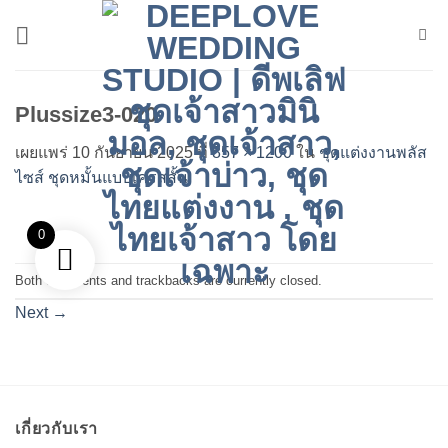
ข้าม
ไป
ยัง
เนื้อหา
Plussize3-020
เผยแพร่
10 กันยายน 2025
ที่
857 × 1200
ใน
ชุดแต่งงานพลัส
ไซส์ ชุดหมั้นแบบเครสสั้น
0
Both comments and trackbacks are currently closed.
Next
→
เกี่ยวกับเรา