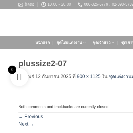
ข้าม
ติดต่อ
10.00 - 20.00
086-325-5779 , 02-398-573
ไป
ยัง
เนื้อหา
หน้าแรก
ชุดไทยแต่งงาน
ชุดเจ้าสาว
ชุดเจ้า
plussize2-07
0
เผยแพร่
12 กันยายน 2025
ที่
900 × 1125
ใน
ชุดแต่งงาน
Both comments and trackbacks are currently closed.
←
Previous
Next
→