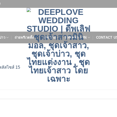
9
บ่าว
ถ่ายพรีเวดดิ้ง
บทความ
PROMOTION
CONTACT U
พลัสไซส์ 15