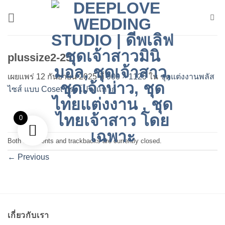
ข้าม
ไป
ยัง
เนื้อหา
plussize2-25
เผยแพร่
12 กันยายน 2025
ที่
900 × 1125
ใน
ชุดแต่งงานพลัส
ไซส์ แบบ Coset กระโปรงแหวก
0
Both comments and trackbacks are currently closed.
←
Previous
เกี่ยวกับเรา