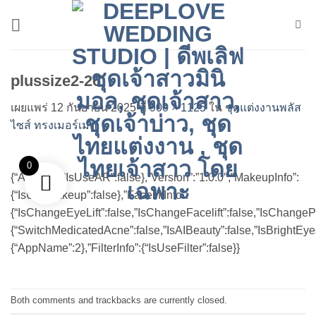
ข้าม
ไป
ยัง
เนื้อหา
plussize2-26
เผยแพร่
12 กันยายน 2025
ที่
900 × 1125
ใน
ชุดแต่งงานพลัส
ไซส์ ทรงเมอร์เมด
0
{“ARInfo”:{“IsUseAR”:false},”Version”:”1.0.0″,”MakeupInfo”:
{“IsUseMakeup”:false},”FaceliftInfo”:
{“IsChangeEyeLift”:false,”IsChangeFacelift”:false,”IsChange
{“SwitchMedicatedAcne”:false,”IsAIBeauty”:false,”IsBrightEyes
{“AppName”:2},”FilterInfo”:{“IsUseFilter”:false}}
Both comments and trackbacks are currently closed.