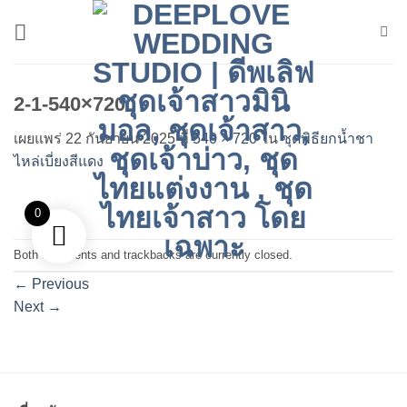
ข้าม
ไป
ยัง
เนื้อหา
2-1-540×720
เผยแพร่
22 กันยายน 2025
ที่
540 × 720
ใน
ชุดพิธียกน้ำชา
ไหล่เบี่ยงสีแดง
0
Both comments and trackbacks are currently closed.
←
Previous
Next
→