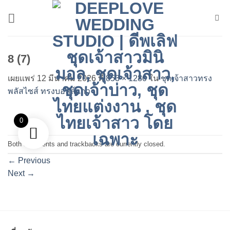
ข้าม
ไป
ยัง
เนื้อหา
8 (7)
เผยแพร่
12 มีนาคม 2026
ที่
853 × 1280
ใน
ชุดเจ้าสาวทรง
พลัสไซส์ ทรงบอลล์แกว
0
Both comments and trackbacks are currently closed.
←
Previous
Next
→