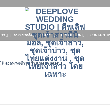
บ่าว
ถ่ายพรีเวดดิ้ง
บทความ
PROMOTION
CONTACT U
มินิมอลทรงเข้ารูป ผ้า Korean jerseys