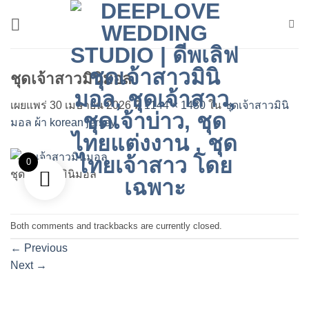
ข้าม
ไป
ยัง
เนื้อหา
ชุดเจ้าสาวมินิมอล
เผยแพร่
30 เมษายน 2026
ที่
1144 × 1430
ใน
ชุดเจ้าสาวมินิ
มอล ผ้า korean jersey
0
ชุดเจ้าสาวมินิมอล
Both comments and trackbacks are currently closed.
←
Previous
Next
→