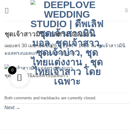
ข้าม
ไป
ยัง
เนื้อหา
ชุดเจ้าสาวมินิมอลทรงบอลแกว
เผยแพร่
30 เมษายน 2026
ที่
1144 × 1430
ใน
ชุดเจ้าสาวมินิ
มอลทรงบอลแกว ผ้า durchess silk
0
ชุดเจ้าสาวมินิมอลทรงบอลแกว
Both comments and trackbacks are currently closed.
Next
→