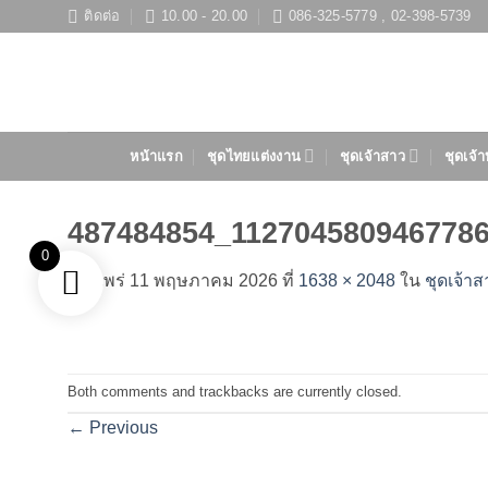
ข้าม
ติดต่อ
10.00 - 20.00
086-325-5779 , 02-398-5739
ไป
ยัง
เนื้อหา
หน้าแรก
ชุดไทยแต่งงาน
ชุดเจ้าสาว
ชุดเจ้า
487484854_112704580946778
0
เผยแพร่
11 พฤษภาคม 2026
ที่
1638 × 2048
ใน
ชุดเจ้า
Both comments and trackbacks are currently closed.
←
Previous