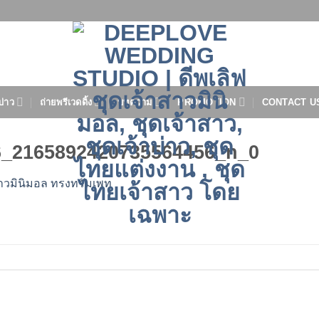
บ่าว
ถ่ายพรีเวดดิ้ง
บทความ
PROMOTION
CONTACT U
6_2165892420735564456_n_0
สาวมินิมอล ทรงทรัมเพท