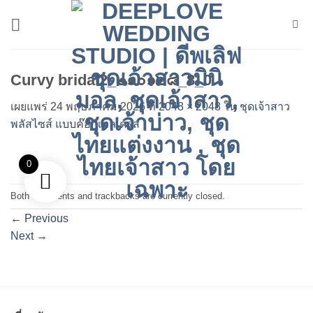
ข้าม
ไป
ยัง
เนื้อหา
Curvy bridal2_๒๑๐๑๒๘_8_0
เผยแพร่
24 พฤษภาคม 2026
ที่
2048 × 2048
ใน
ชุดเจ้าสาว
พลัสไซส์ แบบค๊อกเทลเดรส
0
Both comments and trackbacks are currently closed.
←
Previous
Next
→