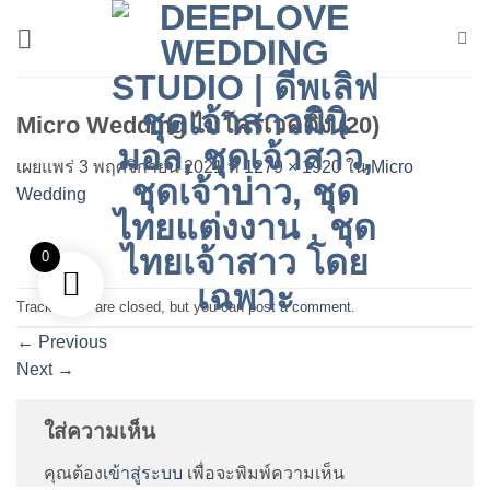
ข้าม
ไป
ยัง
เนื้อหา
Micro Wedding ไมโครเวดดิ้ง (20)
เผยแพร่
3 พฤศจิกายน 2021
ที่
1279 × 1920
ใน
Micro
Wedding
0
Trackbacks are closed, but you can
post a comment
.
←
Previous
Next
→
ใส่ความเห็น
คุณต้อง
เข้าสู่ระบบ
เพื่อจะพิมพ์ความเห็น