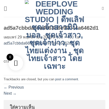
ข้าม
ไป
ยัง
เนื้อหา
ad5a7cbbda66a4563b8e97044a6462d1
เผยแพร่
29 พฤศจิกายน 2021
ที่
600 × 400
ใน
ad5a7cbbda66a4563b8e97044a6462d1
0
cr.winnews
Trackbacks are closed, but you can
post a comment
.
←
Previous
Next
→
ใส่ความเห็น