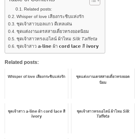
Related posts:
Whisper of love เสียงกระชิบแห่งรัก
ชุดเจ้าสาวบอลแกว ดีเทลเด่น
ชุดแต่งงานเดรสสายเดี่ยวทรงยอดนิยม
ชุดเจ้าสาวทรงเอไลน์ ผ้าไหม 𝘚𝘪𝘭𝘬 𝘛𝘢𝘧𝘧𝘦𝘵𝘢
ชุดเจ้าสาว 𝗮-𝗹𝗶𝗻𝗲 ผ้า 𝗰𝗼𝗿𝗱 𝗹𝗮𝗰𝗲 สี 𝗶𝘃𝗼𝗿𝘆
Related posts:
Whisper of love เสียงกระชิบแห่งรัก
ชุดแต่งงานเดรสสายเดี่ยวทรงยอด
นิยม
ชุดเจ้าสาว 𝗮-𝗹𝗶𝗻𝗲 ผ้า 𝗰𝗼𝗿𝗱 𝗹𝗮𝗰𝗲 สี
ชุดเจ้าสาวทรงเอไลน์ ผ้าไหม 𝘚𝘪𝘭𝘬
𝗶𝘃𝗼𝗿𝘆
𝘛𝘢𝘧𝘧𝘦𝘵𝘢