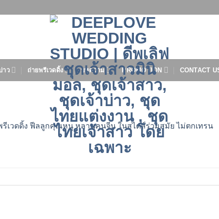
บ่าว
ถ่ายพรีเวดดิ้ง
บทความ
PROMOTION
CONTACT U
พรีเวดดิ้ง ฟีลลูกคุณหนู หลานคนจีน ในสไตล์ร่วมสมัย ไม่ตกเทรน