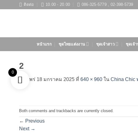
ข้าม
ติดต่อ
10.00 - 20.00
086-325-5779 , 02-398-5739
ไป
ยัง
เนื้อหา
หน้าแรก
ชุดไทยแต่งงาน
ชุดเจ้าสาว
ชุดเจ้า
2
0
เผยแพร่
18 มกราคม 2025
ที่
640 × 960
ใน
China Chic 
Both comments and trackbacks are currently closed.
←
Previous
Next
→