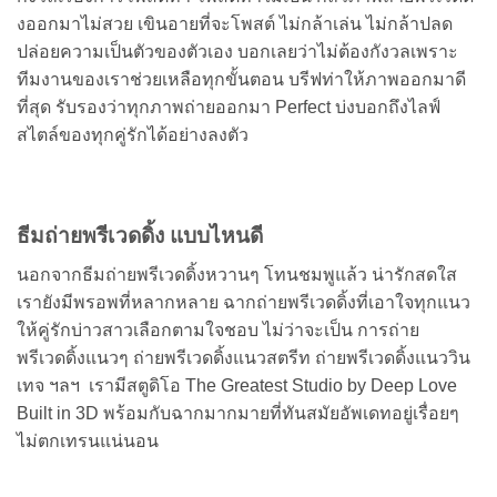
งออกมาไม่สวย เขินอายที่จะโพสต์ ไม่กล้าเล่น ไม่กล้าปลด
ปล่อยความเป็นตัวของตัวเอง บอกเลยว่าไม่ต้องกังวลเพราะ
ทีมงานของเราช่วยเหลือทุกขั้นตอน บรีฟท่าให้ภาพออกมาดี
ที่สุด รับรองว่าทุกภาพถ่ายออกมา Perfect บ่งบอกถึงไลฟ์
สไตล์ของทุกคู่รักได้อย่างลงตัว
ธีมถ่ายพรีเวดดิ้ง แบบไหนดี
นอกจากธีมถ่ายพรีเวดดิ้งหวานๆ โทนชมพูแล้ว น่ารักสดใส
เรายังมีพรอพที่หลากหลาย ฉากถ่ายพรีเวดดิ้งที่เอาใจทุกแนว
ให้คู่รักบ่าวสาวเลือกตามใจชอบ ไม่ว่าจะเป็น การถ่าย
พรีเวดดิ้งแนวๆ ถ่ายพรีเวดดิ้งแนวสตรีท ถ่ายพรีเวดดิ้งแนววิน
เทจ ฯลฯ เรามีสตูดิโอ The Greatest Studio by Deep Love
Built in 3D พร้อมกับฉากมากมายที่ทันสมัยอัพเดทอยู่เรื่อยๆ
ไม่ตกเทรนแน่นอน