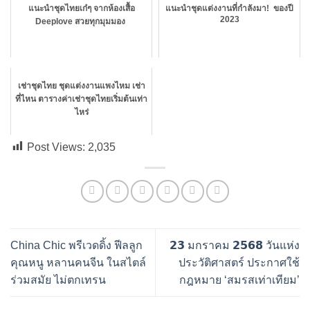
แนะนำชุดไทยเก๋ๆ จากห้องเสื้อ
แนะนำชุดแต่งงานที่กำลังมา! ของปี
2023
Deeplove สวยทุกมุมมอง
เช่าชุดไทย ชุดแต่งงานแพงไหม เช่า
ที่ไหน ตารางค่าเช่าชุดไทยเริ่มต้นเท่า
ไหร่
Post Views:
2,035
China Chic พรีเวดดิ้ง ฟีลลูก
𝟮𝟯 มกราคม 𝟮𝟱𝟲𝟴 วันแห่ง
คุณหนู หลานคนจีน ในสไตล์
ประวัติศาสตร์ ประกาศใช้
ร่วมสมัย ไม่ตกเทรน
กฎหมาย ‘สมรสเท่าเทียม’