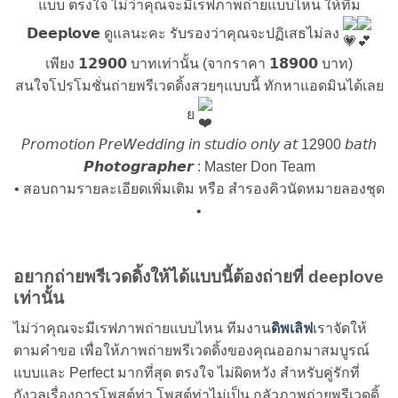
แบบ ตรงใจ ไม่ว่าคุณจะมีเรฟภาพถ่ายแบบไหน ให้ทีม
𝗗𝗲𝗲𝗽𝗹𝗼𝘃𝗲 ดูแลนะคะ รับรองว่าคุณจะปฏิเสธไม่ลง
เพียง 𝟭𝟮𝟵𝟬𝟬 บาทเท่านั้น (จากราคา 𝟭𝟴𝟵𝟬𝟬 บาท)
สนใจโปรโมชั่นถ่ายพรีเวดดิ้งสวยๆแบบนี้ ทักหาแอดมินได้เลย
ย
𝘗𝘳𝘰𝘮𝘰𝘵𝘪𝘰𝘯 𝘗𝘳𝘦𝘞𝘦𝘥𝘥𝘪𝘯𝘨 𝘪𝘯 𝘴𝘵𝘶𝘥𝘪𝘰 𝘰𝘯𝘭𝘺 𝘢𝘵 12900 𝘣𝘢𝘵𝘩
𝙋𝙝𝙤𝙩𝙤𝙜𝙧𝙖𝙥𝙝𝙚𝙧 : Master Don Team
• สอบถามรายละเอียดเพิ่มเติม หรือ สำรองคิวนัดหมายลองชุด
•
อยากถ่ายพรีเวดดิ้งให้ได้แบบนี้ต้องถ่ายที่ deeplove
เท่านั้น
ไม่ว่าคุณจะมีเรฟภาพถ่ายแบบไหน ทีมงาน
ดิพเลิฟ
เราจัดให้
ตามคำขอ เพื่อให้ภาพถ่ายพรีเวดดิ้งของคุณออกมาสมบูรณ์
แบบและ Perfect มากที่สุด ตรงใจ ไม่ผิดหวัง สำหรับคู่รักที่
กังวลเรื่องการโพสต์ท่า โพสต์ท่าไม่เป็น กลัวภาพถ่ายพรีเวดดิ้