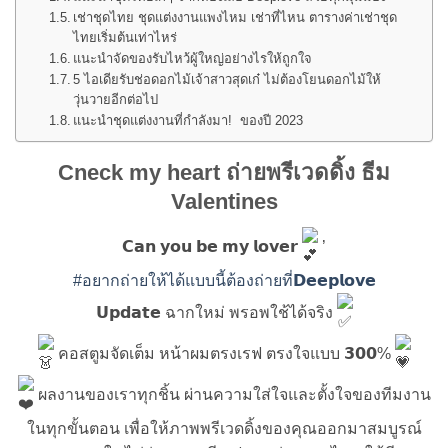
เช่าชุดไทย ชุดแต่งงานแพงไหม เช่าที่ไหน ตารางค่าเช่าชุด
ไทยเริ่มต้นเท่าไหร่
แนะนำจัดของรับไหว้ผู้ใหญ่อย่างไรให้ถูกใจ
5 ไอเดียรับช่อดอกไม้เจ้าสาวสุดเก๋ ไม่ต้องโยนดอกไม้ให้
วุ่นวายอีกต่อไป
แนะนำชุดแต่งงานที่กำลังมา! ของปี 2023
Cneck my heart ถ่ายพรีเวดดิ้ง ธีม
Valentines
𝗖𝗮𝗻 𝘆𝗼𝘂 𝗯𝗲 𝗺𝘆 𝗹𝗼𝘃𝗲𝗿
’
#อยากถ่ายให้ได้แบบนี้ต้องถ่ายที่𝗗𝗲𝗲𝗽𝗹𝗼𝘃𝗲
𝗨𝗽𝗱𝗮𝘁𝗲 ฉากใหม่ พรอพใช้ได้จริง
คอสตูมจัดเต็ม หน้าผมตรงเรฟ ตรงใจแบบ 𝟯𝟬𝟬%
ผลงานของเราทุกชิ้น ผ่านความใส่ใจและตั้งใจของทีมงาน
ในทุกขั้นตอน เพื่อให้ภาพพรีเวดดิ้งของคุณออกมาสมบูรณ์