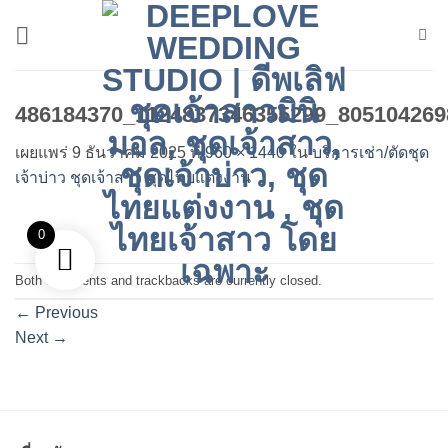
ข้าม
ไป
ยัง
เนื้อหา
486184370_1124837346355299_805104269
เผยแพร่
9 ธันวาคม 2025
ที่
960 × 1440
ใน
บริการเช่า/ตัดชุด
เจ้าบ่าว ชุดเจ้าสาว ชุดไทยแต่งงาน
0
Both comments and trackbacks are currently closed.
←
Previous
Next
→