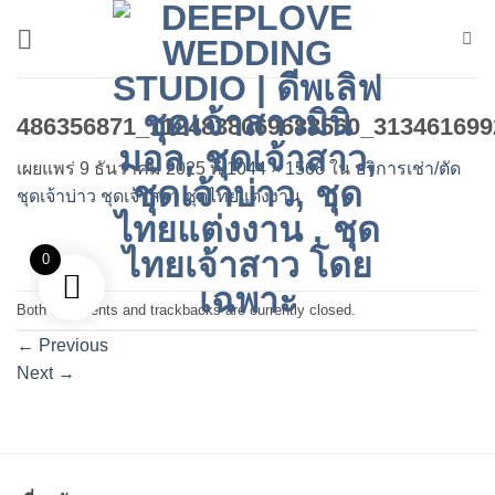
ข้าม
ไป
ยัง
เนื้อหา
486356871_1124838069688560_313461699
เผยแพร่
9 ธันวาคม 2025
ที่
1044 × 1568
ใน
บริการเช่า/ตัด
ชุดเจ้าบ่าว ชุดเจ้าสาว ชุดไทยแต่งงาน
0
Both comments and trackbacks are currently closed.
←
Previous
Next
→