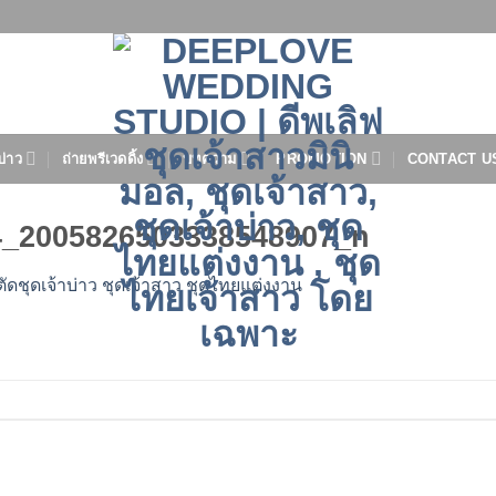
บ่าว
ถ่ายพรีเวดดิ้ง
บทความ
PROMOTION
CONTACT U
4_2005826503338548907_n
ตัดชุดเจ้าบ่าว ชุดเจ้าสาว ชุดไทยแต่งงาน