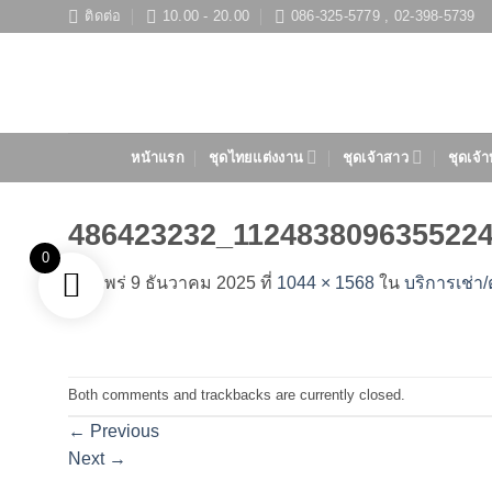
ข้าม
ติดต่อ
10.00 - 20.00
086-325-5779 , 02-398-5739
ไป
ยัง
เนื้อหา
หน้าแรก
ชุดไทยแต่งงาน
ชุดเจ้าสาว
ชุดเจ้า
486423232_112483809635522
0
เผยแพร่
9 ธันวาคม 2025
ที่
1044 × 1568
ใน
บริการเช่า/
Both comments and trackbacks are currently closed.
←
Previous
Next
→