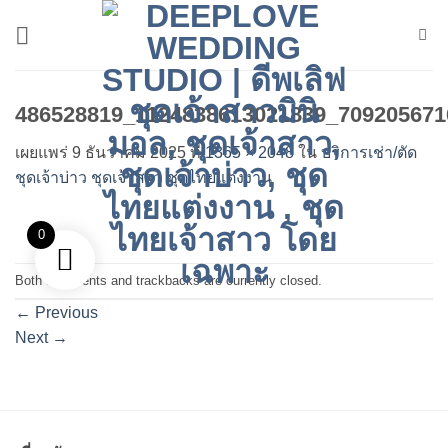
ข้าม
ไป
ยัง
เนื้อหา
486528819_1124838613021839_709205671
เผยแพร่
9 ธันวาคม 2025
ที่
1365 × 2048
ใน
บริการเช่า/ตัด
ชุดเจ้าบ่าว ชุดเจ้าสาว ชุดไทยแต่งงาน
0
Both comments and trackbacks are currently closed.
←
Previous
Next
→