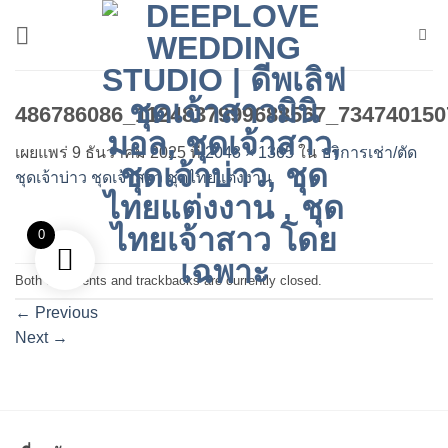
ข้าม
ไป
ยัง
เนื้อหา
486786086_1124837999688567_734740150
เผยแพร่
9 ธันวาคม 2025
ที่
2048 × 1365
ใน
บริการเช่า/ตัด
ชุดเจ้าบ่าว ชุดเจ้าสาว ชุดไทยแต่งงาน
0
Both comments and trackbacks are currently closed.
←
Previous
Next
→