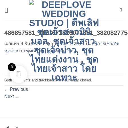
ข้าม
ไป
ยัง
เนื้อหา
486857581_1127671826071851_382082775
เผยแพร่
9 ธันวาคม 2025
ที่
1362 × 2048
ใน
บริการเช่า/ตัด
ชุดเจ้าบ่าว ชุดเจ้าสาว ชุดไทยแต่งงาน
0
Both comments and trackbacks are currently closed.
←
Previous
Next
→