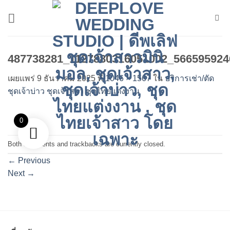
ข้าม
ไป
ยัง
เนื้อหา
487738281_1127880316051002_566595924
เผยแพร่
9 ธันวาคม 2025
ที่
1046 × 1567
ใน
บริการเช่า/ตัด
ชุดเจ้าบ่าว ชุดเจ้าสาว ชุดไทยแต่งงาน
0
Both comments and trackbacks are currently closed.
←
Previous
Next
→