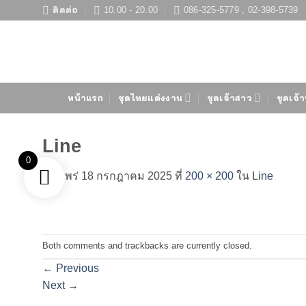
ข้าม
ติดต่อ
10.00 - 20.00
086-325-5779 , 02-398-5739
ไป
ยัง
เนื้อหา
หน้าแรก
ชุดไทยแต่งงาน
ชุดเจ้าสาว
ชุดเจ้า
Line
0
เผยแพร่
18 กรกฎาคม 2025
ที่
200 × 200
ใน
Line
Both comments and trackbacks are currently closed.
←
Previous
Next
→