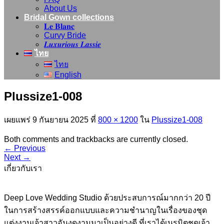
About Us
Bridal Gown collections
𝐋𝐞 𝐁𝐥𝐚𝐧𝐜
Curvy Bride
𝑳𝒖𝒙𝒖𝒓𝒊𝒐𝒖𝒔 𝑳𝒂𝒔𝒔𝒊𝒆
ไทย
ไทย
English
Plussize1-008
เผยแพร่
9 กันยายน 2025
ที่
800 × 1200
ใน
Plussize1-008
Both comments and trackbacks are currently closed.
←
Previous
Next
→
เกี่ยวกับเรา
Deep Love Wedding Studio ด้วยประสบการณ์มากกว่า 20 ปี
ในการสร้างสรรค์ออกแบบและความชำนาญในเรื่องของชุด
แต่งงานเจ้าสาวอันงดงามมาเป็นอย่างดี ที่เราได้เนรมิตชุดเจ้า