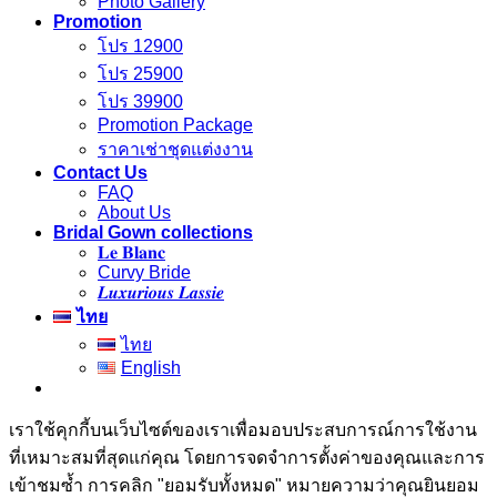
Photo Gallery
Promotion
โปร 12900
โปร 25900
โปร 39900
Promotion Package
ราคาเช่าชุดแต่งงาน
Contact Us
FAQ
About Us
Bridal Gown collections
𝐋𝐞 𝐁𝐥𝐚𝐧𝐜
Curvy Bride
𝑳𝒖𝒙𝒖𝒓𝒊𝒐𝒖𝒔 𝑳𝒂𝒔𝒔𝒊𝒆
ไทย
ไทย
English
เราใช้คุกกี้บนเว็บไซต์ของเราเพื่อมอบประสบการณ์การใช้งาน
ที่เหมาะสมที่สุดแก่คุณ โดยการจดจำการตั้งค่าของคุณและการ
เข้าชมซ้ำ การคลิก "ยอมรับทั้งหมด" หมายความว่าคุณยินยอม