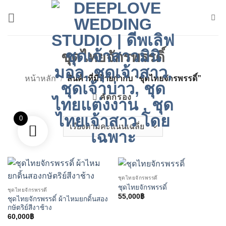
ข้าม
ไป
ยัง
เนื้อหา
ชุดไทยจักรพรรดิ์
หน้าหลัก
/
สินค้าที่มีป้ายกำกับ “ชุดไทยจักรพรรดิ์”
คัดกรอง
0
ชุดไทยจักรพรรดิ์
ชุดไทยจักรพรรดิ์
ชุดไทยจักรพรรดิ์
55,000
฿
ชุดไทยจักรพรรดิ์ ผ้าไหมยกดิ้นสอง
กษัตริย์สีงาช้าง
60,000
฿