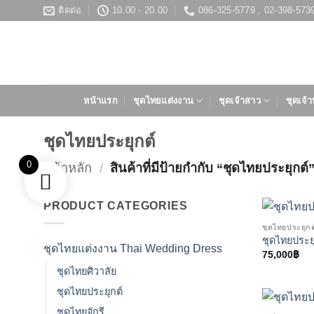
ข้าม
ติดต่อ
10.00 - 20.00
086-325-5779 , 02-398-573
ไป
ยัง
เนื้อหา
หน้าแรก
ชุดไทยแต่งงาน
ชุดเจ้าสาว
ชุดเจ้า
ชุดไทยประยุกต์
0
หน้าหลัก
/
สินค้าที่มีป้ายกำกับ “ชุดไทยประยุกต์
PRODUCT CATEGORIES
ชุดไทยประยุกต
ชุดไทยประย
ชุดไทยแต่งงาน Thai Wedding Dress
75,000
฿
ชุดไทยศิวาลัย
ชุดไทยประยุกต์
ชุดไทยจักรี