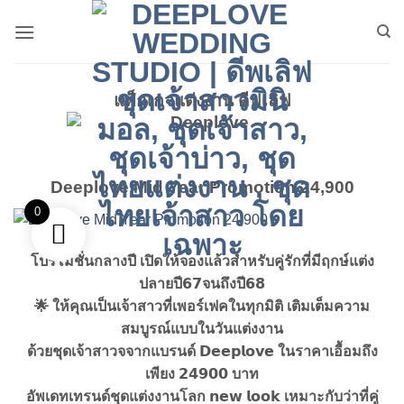
ข้าม
ไป
ยัง
เนื้อหา
แพ็กเกจแต่งงาน ดีฟเลิฟ
Deeplove Mid Year Promotion 24,900
0
โปรโมชั่นกลางปี เปิดให้จองแล้วสำหรับคู่รักที่มีฤกษ์แต่ง
ปลายปี𝟲𝟳จนถึงปี𝟲𝟴
🌟 ให้คุณเป็นเจ้าสาวที่เพอร์เฟคในทุกมิติ เติมเต็มความ
สมบูรณ์แบบในวันแต่งงาน
ด้วยชุดเจ้าสาวจจากแบรนด์ 𝗗𝗲𝗲𝗽𝗹𝗼𝘃𝗲 ในราคาเอื้อมถึง
เพียง 𝟮𝟰𝟵𝟬𝟬 บาท
อัพเดทเทรนด์ชุดแต่งงานโลก 𝗻𝗲𝘄 𝗹𝗼𝗼𝗸 เหมาะกับว่าที่คู่