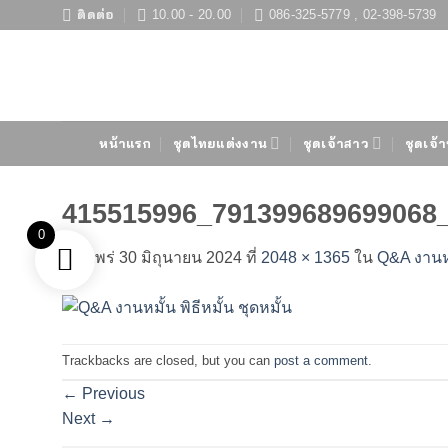
ข้าม
ติดต่อ
10.00 - 20.00
086-325-5779 , 02-398-5739
ไป
ยัง
เนื้อหา
หน้าแรก
ชุดไทยแต่งงาน
ชุดเจ้าสาว
ชุดเจ้า
415515996_791399689699068
0
เผยแพร่
30 มิถุนายน 2024
ที่
2048 × 1365
ใน
Q&A งานหมั
Trackbacks are closed, but you can
post a comment
.
←
Previous
Next
→