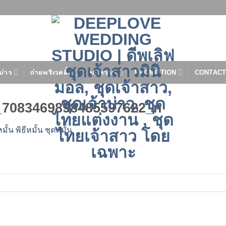
บ่าว
ถ่ายพรีเวดดิ้ง
บทความ
PROMOTION
CONTACT
_7083469898485597622_n
้น พิธีหมั้น ชุดหมั้น