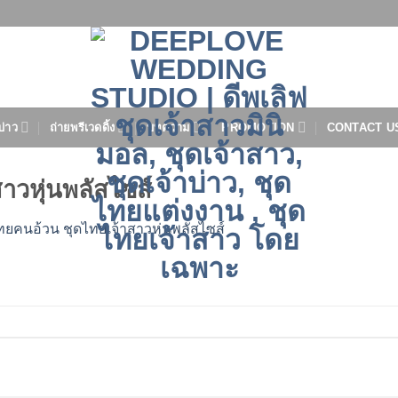
บ่าว
ถ่ายพรีเวดดิ้ง
บทความ
PROMOTION
CONTACT U
าวหุ่นพลัสไซส์
ยคนอ้วน ชุดไทยเจ้าสาวหุ่นพลัสไซส์