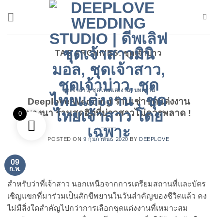
ข้าม
ไป
ยัง
เนื้อหา
TAG ARCHIVES:
ชุดเจ้าบ่าว
ชุดเจ้าสาว
,
ชุดไทยแต่งงาน
,
บทความ
Deeplove Wedding ร้านเช่าชุดแต่งงาน
บางนา ร้านสุดฮิตที่บ่าวสาวไม่ควรพลาด !
0
POSTED ON
9 กุมภาพันธ์ 2020
BY
DEEPLOVE
09
ก.พ.
สำหรับว่าที่เจ้าสาว นอกเหนือจากการเตรียมสถานที่และบัตร
เชิญแขกที่มาร่วมเป็นสักขีพยานในวันสำคัญของชีวิตแล้ว คง
ไม่มีสิ่งใดสำคัญไปกว่าการเลือกชุดแต่งงานที่เหมาะสม