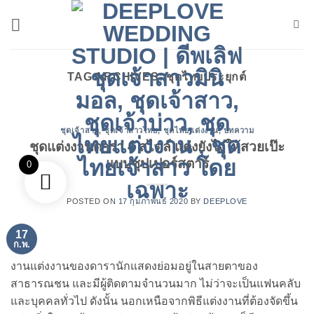
ข้าม
ไป
ยัง
เนื้อหา
TAG ARCHIVES:
ชุดไทยประยุกต์
ชุดเจ้าสาว
,
ชุดเจ้าสาวไทย
,
ชุดไทยแต่งงาน
,
บทความ
ชุดแต่งงานดารา 4 สไตล์ แต่งยังไงให้สวยเป๊ะ
แบบซุปเปอร์สตาร์
0
POSTED ON
17 กุมภาพันธ์ 2020
BY
DEEPLOVE
17
ก.พ.
งานแต่งงานของดารานักแสดงย่อมอยู่ในสายตาของ
สาธารณชน และมีผู้ติดตามจำนวนมาก ไม่ว่าจะเป็นแฟนคลับ
และบุคคลทั่วไป ดังนั้น นอกเหนือจากพิธีแต่งงานที่ต้องจัดขึ้น