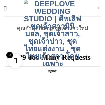
ข้าม
ไป
ยัง
เนื้อหา
คุณกำลัง fitting ชุดเจ้าสาวใหม่
0