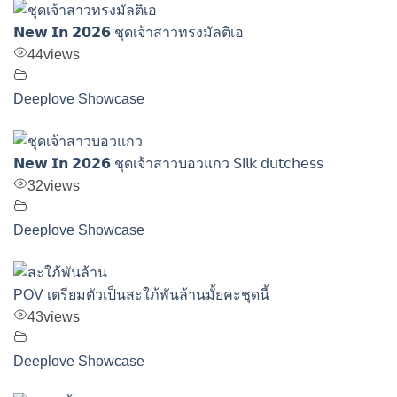
𝗡𝗲𝘄 𝗜𝗻 𝟮𝟬𝟮𝟲 ชุดเจ้าสาวทรงมัลติเอ
44
views
Deeplove Showcase
𝗡𝗲𝘄 𝗜𝗻 𝟮𝟬𝟮𝟲 ชุดเจ้าสาวบอวแกว 𝖲𝗂𝗅𝗄 𝖽𝗎𝗍𝖼𝗁𝖾𝗌𝗌
32
views
Deeplove Showcase
POV เตรียมตัวเป็นสะใภ้พันล้านมั้ยคะชุดนี้
43
views
Deeplove Showcase