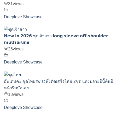
31
views
Deeplove Showcase
𝗡𝗲𝘄 𝗶𝗻 𝟮𝟬𝟮𝟲 ชุดเจ้าสาว 𝗹𝗼𝗻𝗴 𝘀𝗹𝗲𝗲𝘃𝗲 𝗼𝗳𝗳-𝘀𝗵𝗼𝘂𝗹𝗱𝗲𝗿
𝗺𝘂𝗹𝘁𝗶 𝗮-𝗹𝗶𝗻𝗲
26
views
Deeplove Showcase
อัพเดทค่ะ ชุดไทย twist พึ่งตัดเสร็จใหม่ 2ชุด แต่งปลายปีนี้ต้นปี
หน้ารีบบุ๊คเลย
18
views
Deeplove Showcase