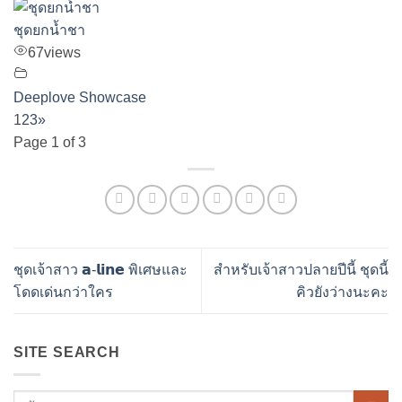
ชุดยกน้ำชา
67
views
Deeplove Showcase
1
2
3
»
Page 1 of 3
ชุดเจ้าสาว 𝗮-𝗹𝗶𝗻𝗲 พิเศษและ
สำหรับเจ้าสาวปลายปีนี้ ชุดนี้
โดดเด่นกว่าใคร
คิวยังว่างนะคะ
SITE SEARCH