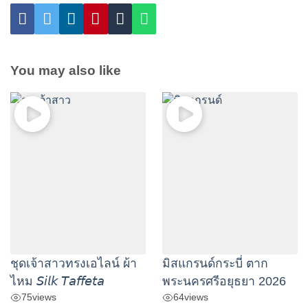
You may also like
ชุดเจ้าสาวทรงเอไลน์ ผ้า
มิสแกรนด์กระบี่ ตาก
ไหม 𝘚𝘪𝘭𝘬 𝘛𝘢𝘧𝘧𝘦𝘵𝘢
พระนครศรีอยุธยา 2026
75
views
64
views