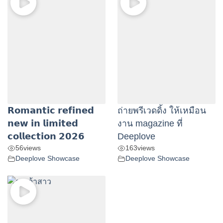
𝗥𝗼𝗺𝗮𝗻𝘁𝗶𝗰 𝗿𝗲𝗳𝗶𝗻𝗲𝗱
ถ่ายพรีเวดดิ้ง ให้เหมือน
𝗻𝗲𝘄 𝗶𝗻 𝗹𝗶𝗺𝗶𝘁𝗲𝗱
งาน magazine ที่
𝗰𝗼𝗹𝗹𝗲𝗰𝘁𝗶𝗼𝗻 𝟮𝟬𝟮𝟲
Deeplove
56
views
163
views
Deeplove Showcase
Deeplove Showcase