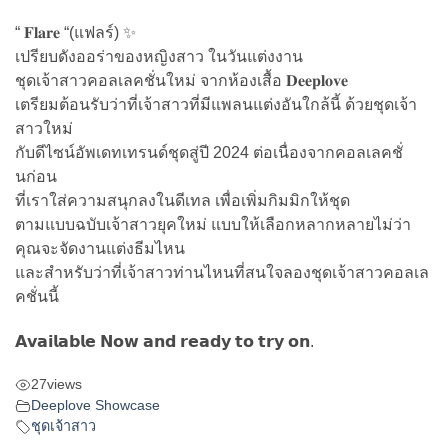
“ 𝐅𝐥𝐚𝐫𝐞 “(แฟลร์) ✨
เปรียบดังออร่าของหญิงสาว ในวันแต่งงาน
ชุดเจ้าสาวคอลเลคชั่นใหม่ จากห้องเสื้อ 𝐃𝐞𝐞𝐩𝐥𝐨𝐯𝐞
เตรียมต้อนรับว่าที่เจ้าสาวที่มีแพลนแต่งอันใกล้นี้ ด้วยชุดเจ้า
สาวใหม่
กับดีไซน์อัพเดทเทรนด์ชุดสู่ปี 2024 ต่อเนื่องจากคอลเลคชั่
นก่อน
ที่เราใส่ความสนุกลงในดีเทล เพื่อเพิ่มกิมมิกให้ชุด
ตามแบบฉบับเจ้าสาวยุคใหม่ แบบให้เลือกหลากหลายไม่ว่า
คุณจะจัดงานแต่งธีมไหน
และสำหรับว่าที่เจ้าสาวท่านไหนที่สนใจลองชุดเจ้าสาวคอลเล
คชั่นนี้
𝗔𝘃𝗮𝗶𝗹𝗮𝗯𝗹𝗲 𝗡𝗼𝘄 𝗮𝗻𝗱 𝗿𝗲𝗮𝗱𝘆 𝘁𝗼 𝘁𝗿𝘆 𝗼𝗻.
27
views
Deeplove Showcase
ชุดเจ้าสาว