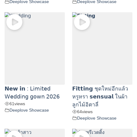
Deeplove Showcase
Deeplove Showcase
𝗡𝗲𝘄 𝗶𝗻 : 𝖫𝗂𝗆𝗂𝗍𝖾𝖽
𝗙𝗶𝘁𝘁𝗶𝗻𝗴 ชุดใหม่อีกแล้ว
𝖶𝖾𝖽𝖽𝗂𝗇𝗀 𝗀𝗈𝗐𝗇 𝟤𝟢𝟤𝟨
หรูหรา 𝘀𝗲𝗻𝘀𝘂𝗮𝗹 ในผ้า
61
views
ลูกไม้อิตาลี่
Deeplove Showcase
64
views
Deeplove Showcase